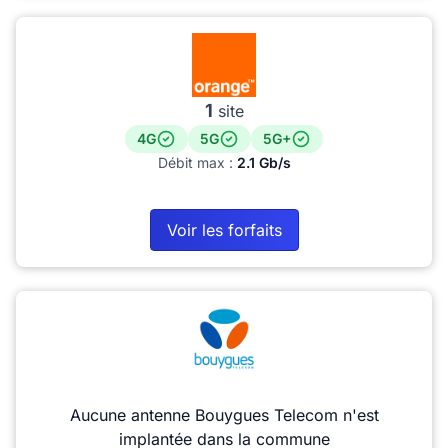
1
site
4G
5G
5G+
Débit max :
2.1 Gb/s
Voir les forfaits
Aucune antenne Bouygues Telecom n'est
implantée dans la commune