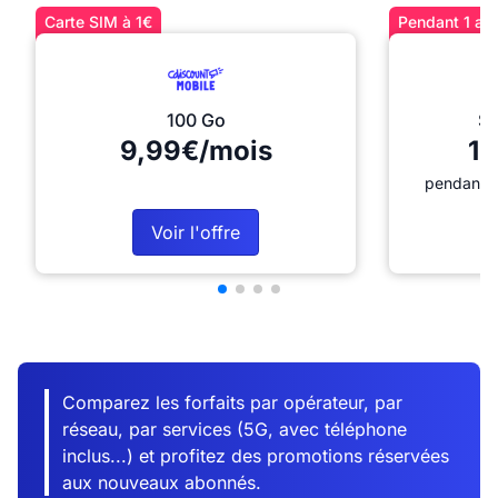
Carte SIM à 1€
Pendant 1 an 
100 Go
Sé
9,99€/mois
12
pendant 1
Voir l'offre
Comparez les forfaits par opérateur, par
réseau, par services (5G, avec téléphone
inclus...) et profitez des promotions réservées
aux nouveaux abonnés.