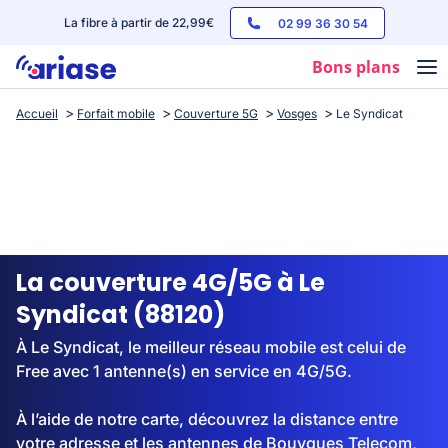
La fibre à partir de 22,99€
02 99 36 30 54
Bons plans
Accueil
Forfait mobile
Couverture 5G
Vosges
Le Syndicat
Box internet
Forfaits mobile
Téléphones
Streaming
La couverture 4G/5G à Le
Syndicat (88120)
À Le Syndicat, le meilleur réseau mobile est celui de
Free avec 1 antenne(s) en service en 4G/5G.
À l’aide de notre carte, découvrez la distance entre
votre adresse et les antennes de Bouygues Telecom,