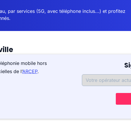
u, par services (5G, avec téléphone inclus...) et profitez
nnés.
ille
éléphonie mobile hors
S
elles de l’
ARCEP
.