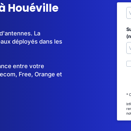
à Houéville
S
 d'antennes. La
(
aux déployés dans les
tance entre votre
lecom, Free, Orange et
* 
In
re
no