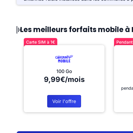
Les meilleurs forfaits mobile à
Carte SIM à 1€
Pendant 
100 Go
9,99€/mois
penda
Voir l'offre