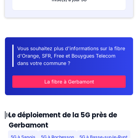
Vous souhaitez plus d'informations sur la fibre
d'Orange, SFR, Free et Bouygues Telecom
dans votre commune ?
La fibre à Gerbamont
Le déploiement de la 5G près de
Gerbamont
5G à Sapois
5G à Rochesson
5G à Basse-sur-le-Rupt