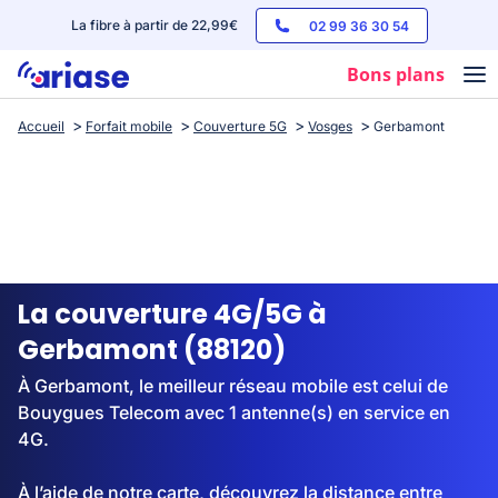
La fibre à partir de 22,99€
02 99 36 30 54
Bons plans
Accueil
Forfait mobile
Couverture 5G
Vosges
Gerbamont
Box internet
Forfaits mobile
Téléphones
Streaming
La couverture 4G/5G à
Gerbamont (88120)
À Gerbamont, le meilleur réseau mobile est celui de
Bouygues Telecom avec 1 antenne(s) en service en
4G.
À l’aide de notre carte, découvrez la distance entre