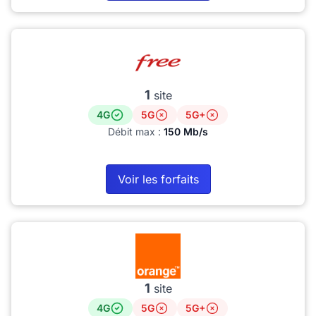
1
site
4G
5G
5G+
Débit max :
150 Mb/s
Voir les forfaits
1
site
4G
5G
5G+