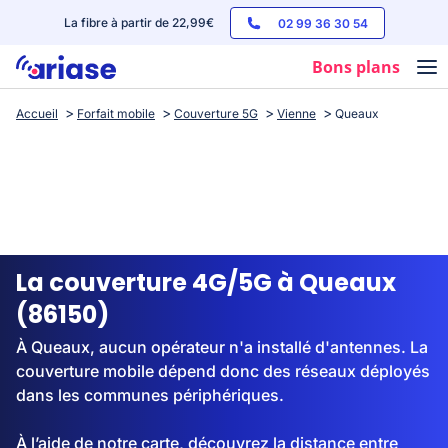
La fibre à partir de 22,99€
02 99 36 30 54
Bons plans
Accueil
Forfait mobile
Couverture 5G
Vienne
Queaux
Box internet
Forfaits mobile
Téléphones
Streaming
La couverture 4G/5G à Queaux
(86150)
À Queaux, aucun opérateur n'a installé d'antennes. La
couverture mobile dépend donc des réseaux déployés
dans les communes périphériques.
À l’aide de notre carte, découvrez la distance entre