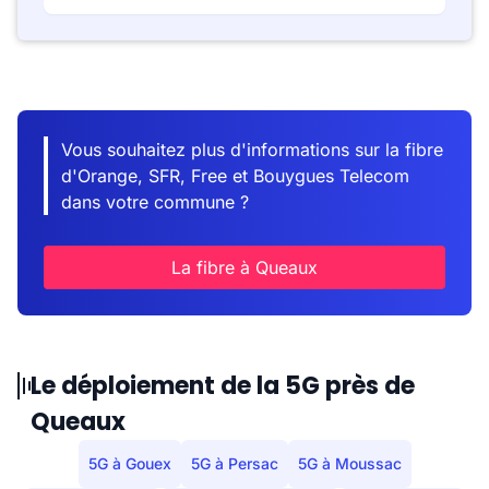
Vous souhaitez plus d'informations sur la fibre
d'Orange, SFR, Free et Bouygues Telecom
dans votre commune ?
La fibre à Queaux
Le déploiement de la 5G près de
Queaux
5G à Gouex
5G à Persac
5G à Moussac