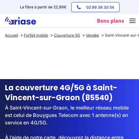
La fibre à partir de 22,99€
02 99 36 30 54
Bons plans
Accueil
Forfait mobile
Couverture 5G
Vendée
Saint-Vincent-sur
Box internet
Forfaits mobile
Téléphones
Streaming
La couverture 4G/5G à Saint-
Vincent-sur-Graon (85540)
À Saint-Vincent-sur-Graon, le meilleur réseau mobile
est celui de Bouygues Telecom avec 1 antenne(s) en
service en 4G/5G.
À l’aide de notre carte, découvrez la distance entre