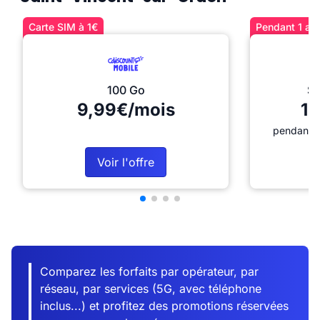
Carte SIM à 1€
Pendant 1 an 
100 Go
Sé
9,99€/mois
12
pendant 1
Voir l'offre
Comparez les forfaits par opérateur, par
réseau, par services (5G, avec téléphone
inclus...) et profitez des promotions réservées