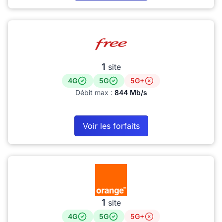
1
site
4G
5G
5G+
Débit max :
844 Mb/s
Voir les forfaits
1
site
4G
5G
5G+