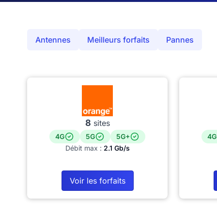
Antennes
Meilleurs forfaits
Pannes
8
sites
4G
5G
5G+
4G
Débit max :
2.1 Gb/s
Voir les forfaits