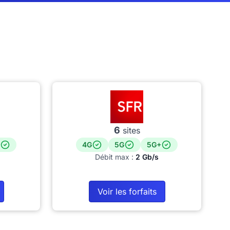
6
sites
4G
5G
5G+
Débit max :
2 Gb/s
Voir les forfaits