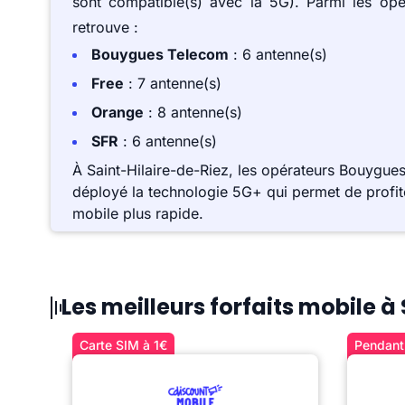
sont compatible(s) avec la 5G). Parmi les op
retrouve :
Bouygues Telecom
: 6 antenne(s)
Free
: 7 antenne(s)
Orange
: 8 antenne(s)
SFR
: 6 antenne(s)
À Saint-Hilaire-de-Riez, les opérateurs Bouygue
déployé la technologie 5G+ qui permet de profite
mobile plus rapide.
Les meilleurs forfaits mobile à
Carte SIM à 1€
Pendant 