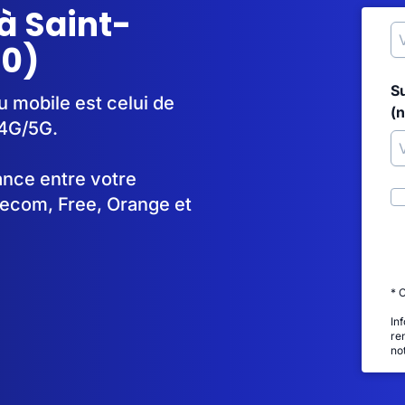
à Saint-
70)
S
u mobile est celui de
(
 4G/5G.
tance entre votre
lecom, Free, Orange et
* 
In
re
no