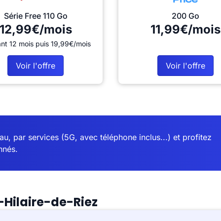
Série Free 110 Go
200 Go
12,99€/mois
11,99€/mois
nt 12 mois puis 19,99€/mois
Voir l'offre
Voir l'offre
u, par services (5G, avec téléphone inclus...) et profitez
nnés.
-Hilaire-de-Riez