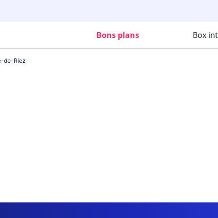
Bons plans
Box in
re-de-Riez