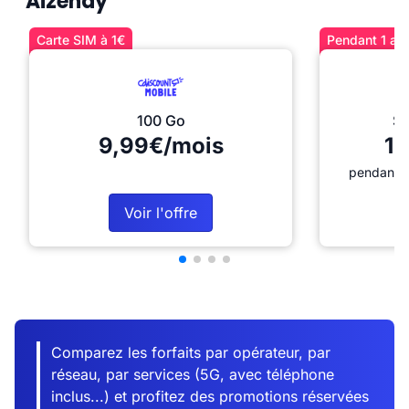
Aizenay
Carte SIM à 1€
Pendant 1 an 
100 Go
Sé
9,99€/mois
12
pendant 1
Voir l'offre
Comparez les forfaits par opérateur, par
réseau, par services (5G, avec téléphone
inclus...) et profitez des promotions réservées