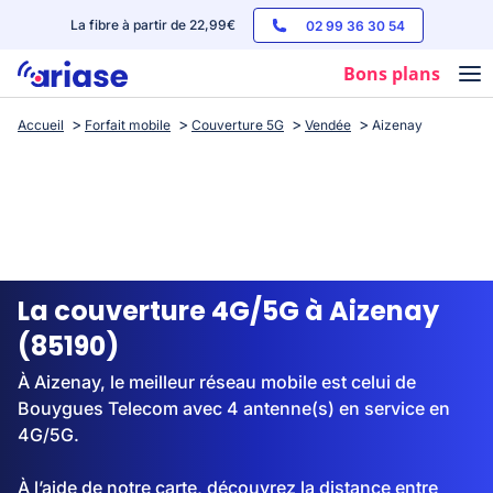
La fibre à partir de 22,99€
02 99 36 30 54
Bons plans
Accueil
Forfait mobile
Couverture 5G
Vendée
Aizenay
Box internet
Forfaits mobile
Téléphones
Streaming
La couverture 4G/5G à Aizenay
(85190)
À Aizenay, le meilleur réseau mobile est celui de
Bouygues Telecom avec 4 antenne(s) en service en
4G/5G.
À l’aide de notre carte, découvrez la distance entre