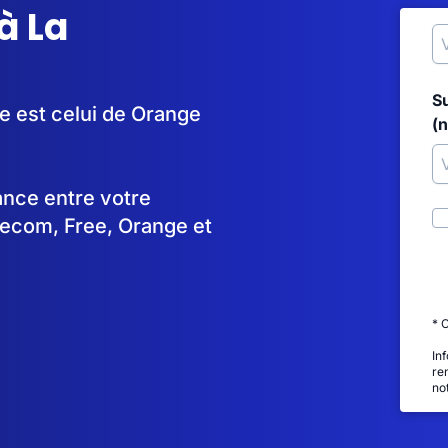
à La
S
le est celui de Orange
(
tance entre votre
lecom, Free, Orange et
* 
In
re
no