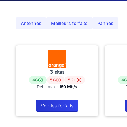
Antennes
Meilleurs forfaits
Pannes
3
sites
4G
5G
5G+
4G
Débit max :
150 Mb/s
Voir les forfaits