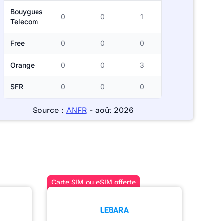
Bouygues
0
0
1
Telecom
Free
0
0
0
Orange
0
0
3
SFR
0
0
0
Source :
ANFR
- août 2026
Carte SIM ou eSIM offerte