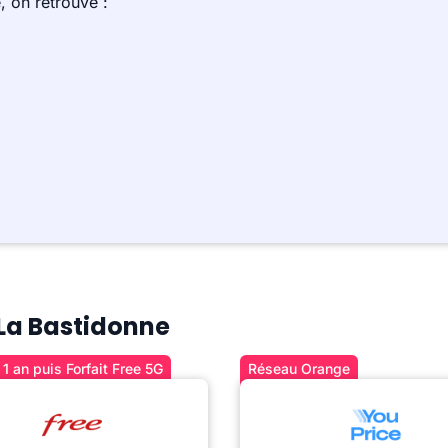
 on retrouve :
 La Bastidonne
1 an puis Forfait Free 5G
Réseau Orange