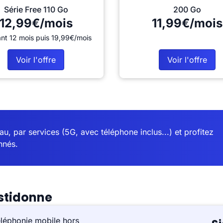
Série Free 110 Go
200 Go
12,99€/mois
11,99€/mois
nt 12 mois puis 19,99€/mois
Voir l'offre
Voir l'offre
u, par services (5G, avec téléphone inclus...) et profitez
nnés.
astidonne
éléphonie mobile hors