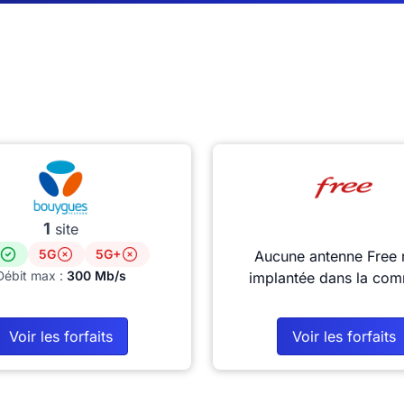
1
site
5G
5G+
Aucune antenne Free 
Débit max :
300 Mb/s
implantée dans la co
Voir les forfaits
Voir les forfaits