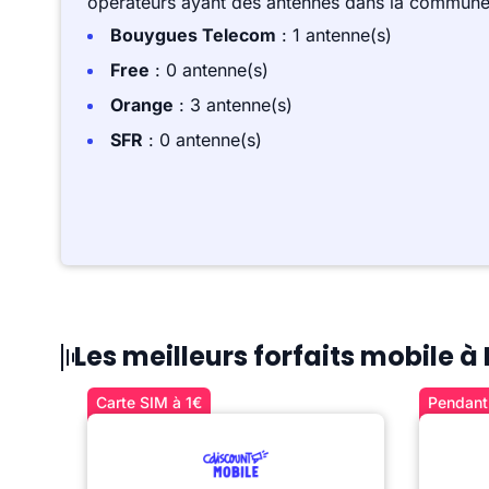
opérateurs ayant des antennes dans la commune,
Bouygues Telecom
: 1 antenne(s)
Free
: 0 antenne(s)
Orange
: 3 antenne(s)
SFR
: 0 antenne(s)
Les meilleurs forfaits mobile à
Carte SIM à 1€
Pendant 