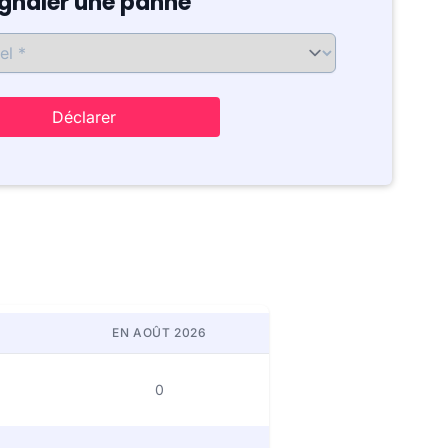
ignaler une panne
Déclarer
EN AOÛT 2026
0