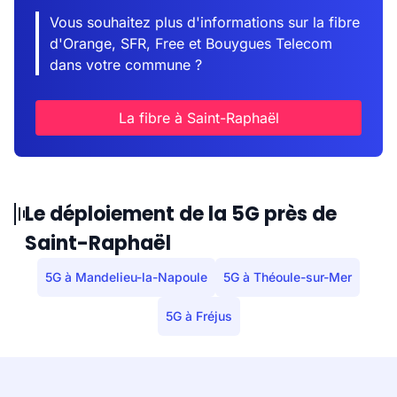
Vous souhaitez plus d'informations sur la fibre
d'Orange, SFR, Free et Bouygues Telecom
dans votre commune ?
La fibre à Saint-Raphaël
Le déploiement de la 5G près de
Saint-Raphaël
5G à Mandelieu-la-Napoule
5G à Théoule-sur-Mer
5G à Fréjus