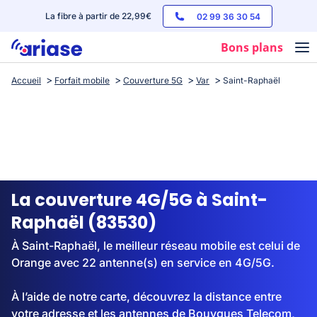
La fibre à partir de 22,99€
02 99 36 30 54
Bons plans
Accueil
Forfait mobile
Couverture 5G
Var
Saint-Raphaël
Box internet
Forfaits mobile
Téléphones
Streaming
La couverture 4G/5G à Saint-
Raphaël (83530)
À Saint-Raphaël, le meilleur réseau mobile est celui de
Orange avec 22 antenne(s) en service en 4G/5G.
À l’aide de notre carte, découvrez la distance entre
votre adresse et les antennes de Bouygues Telecom,