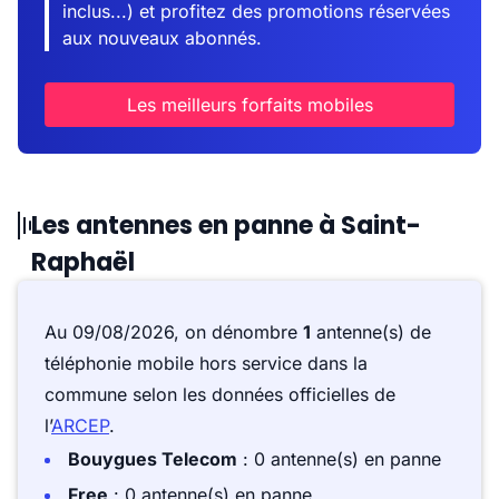
inclus...) et profitez des promotions réservées
aux nouveaux abonnés.
Les meilleurs forfaits mobiles
Les antennes en panne à Saint-
Raphaël
Au 09/08/2026, on dénombre
1
antenne(s) de
téléphonie mobile hors service dans la
commune selon les données officielles de
l’
ARCEP
.
Bouygues Telecom
: 0 antenne(s) en panne
Free
: 0 antenne(s) en panne