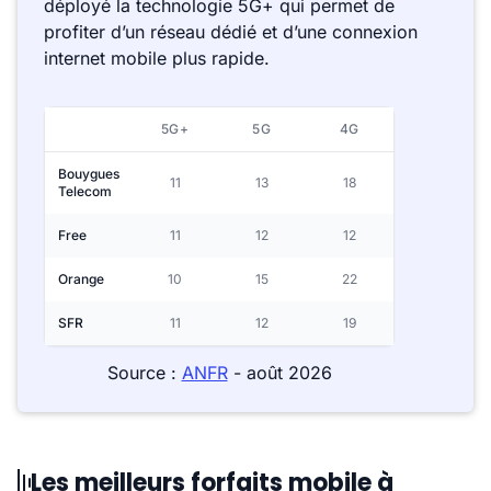
déployé la technologie 5G+ qui permet de
profiter d’un réseau dédié et d’une connexion
internet mobile plus rapide.
5G+
5G
4G
Bouygues
11
13
18
Telecom
Free
11
12
12
Orange
10
15
22
SFR
11
12
19
Source :
ANFR
- août 2026
Les meilleurs forfaits mobile à