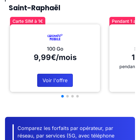
Saint-Raphaël
Carte SIM à 1€
Pendant 1 an 
100 Go
Sé
9,99€/mois
12
pendant 1
Voir l'offre
Comparez les forfaits par opérateur, par
réseau, par services (5G, avec téléphone