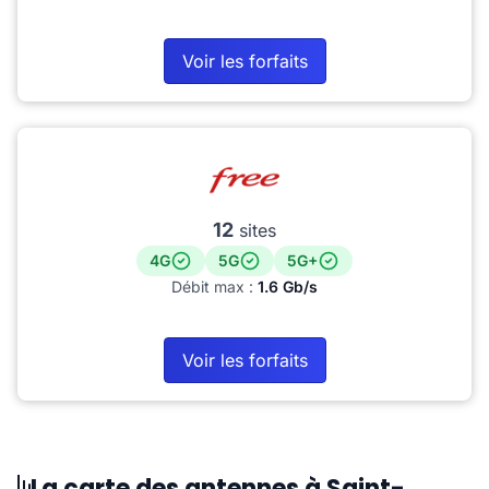
Voir les forfaits
12
sites
4G
5G
5G+
Débit max :
1.6 Gb/s
Voir les forfaits
La carte des antennes à Saint-