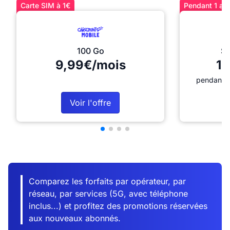
Carte SIM à 1€
Pendant 1 an 
100 Go
Sé
9,99€/mois
12
pendant 1
Voir l'offre
Comparez les forfaits par opérateur, par
réseau, par services (5G, avec téléphone
inclus...) et profitez des promotions réservées
aux nouveaux abonnés.