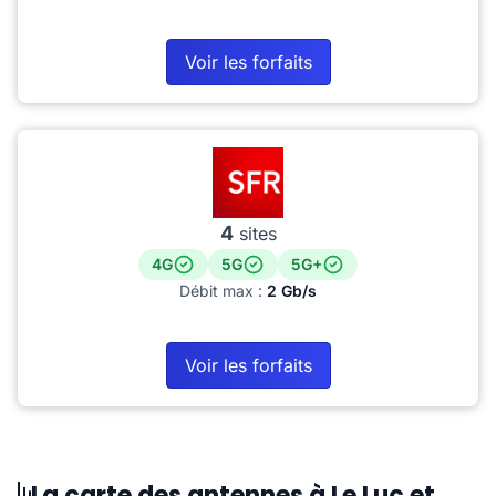
Voir les forfaits
4
sites
4G
5G
5G+
Débit max :
2 Gb/s
Voir les forfaits
La carte des antennes à Le Luc et