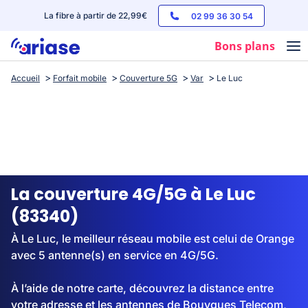
La fibre à partir de 22,99€
02 99 36 30 54
Bons plans
Accueil
Forfait mobile
Couverture 5G
Var
Le Luc
Box internet
Forfaits mobile
Téléphones
Streaming
La couverture 4G/5G à Le Luc
(83340)
À Le Luc, le meilleur réseau mobile est celui de Orange
avec 5 antenne(s) en service en 4G/5G.
À l’aide de notre carte, découvrez la distance entre
votre adresse et les antennes de Bouygues Telecom,