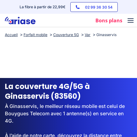
La fibre à partir de 22,99€
02 99 36 30 54
Bons plans
Accueil
Forfait mobile
Couverture 5G
Var
Ginasservis
Box internet
Forfaits mobile
Téléphones
Streaming
La couverture 4G/5G à
Ginasservis (83560)
À Ginasservis, le meilleur réseau mobile est celui de
Bouygues Telecom avec 1 antenne(s) en service en
4G.
À l’aide de notre carte, découvrez la distance entre