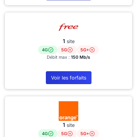
1
site
4G
5G
5G+
Débit max :
150 Mb/s
Voir les forfaits
1
site
4G
5G
5G+