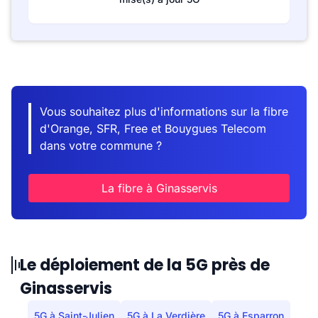
Vous souhaitez plus d'informations sur la fibre
d'Orange, SFR, Free et Bouygues Telecom
dans votre commune ?
La fibre à Ginasservis
Le déploiement de la 5G près de
Ginasservis
5G à Saint-Julien
5G à La Verdière
5G à Esparron