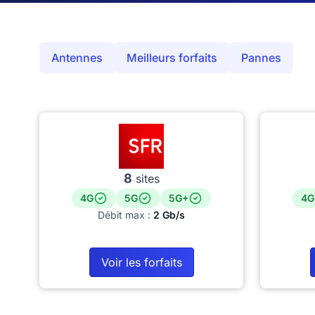
Antennes
Meilleurs forfaits
Pannes
8
sites
4G
5G
5G+
4G
Débit max :
2 Gb/s
Voir les forfaits