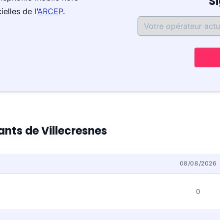
S
elles de l’
ARCEP
.
tants de Villecresnes
08/08/2026
0