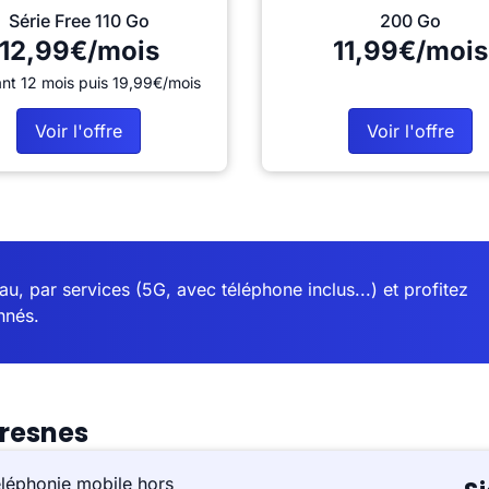
Série Free 110 Go
200 Go
12,99€/mois
11,99€/mois
nt 12 mois puis 19,99€/mois
Voir l'offre
Voir l'offre
u, par services (5G, avec téléphone inclus...) et profitez
nnés.
cresnes
éléphonie mobile hors