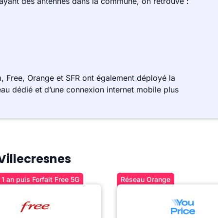
 ayant des antennes dans la commune, on retrouve :
, Free, Orange et SFR ont également déployé la
au dédié et d’une connexion internet mobile plus
 Villecresnes
1 an puis Forfait Free 5G
Réseau Orange