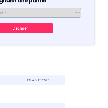
ignaler une panne
Déclarer
EN AOÛT 2026
0