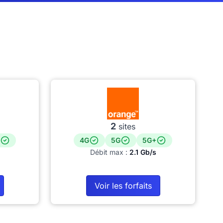
2
sites
4G
5G
5G+
Débit max :
2.1 Gb/s
Voir les forfaits