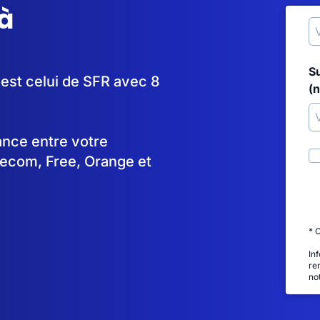
à
S
 est celui de SFR avec 8
(
tance entre votre
lecom, Free, Orange et
* 
In
re
no