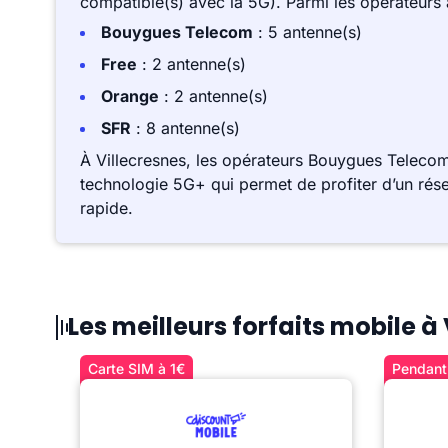
compatible(s) avec la 5G). Parmi les opérateurs
Bouygues Telecom
: 5 antenne(s)
Free
: 2 antenne(s)
Orange
: 2 antenne(s)
SFR
: 8 antenne(s)
À Villecresnes, les opérateurs Bouygues Telecom
technologie 5G+ qui permet de profiter d’un rése
rapide.
Les meilleurs forfaits mobile à
Carte SIM à 1€
Pendant 