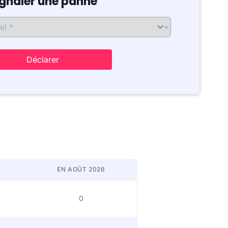
ignaler une panne
Déclarer
EN AOÛT 2026
0