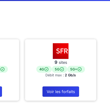
9
sites
4G
5G
5G+
Débit max :
2 Gb/s
Voir les forfaits