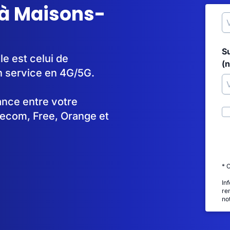
 à Maisons-
S
le est celui de
(
 service en 4G/5G.
tance entre votre
lecom, Free, Orange et
* 
In
re
no