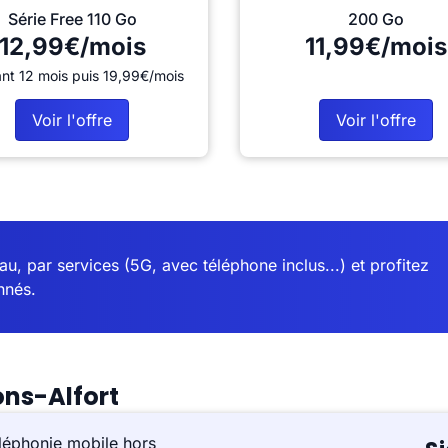
Série Free 110 Go
200 Go
12,99€/mois
11,99€/mois
nt 12 mois puis 19,99€/mois
Voir l'offre
Voir l'offre
u, par services (5G, avec téléphone inclus...) et profitez
nnés.
ons-Alfort
léphonie mobile hors