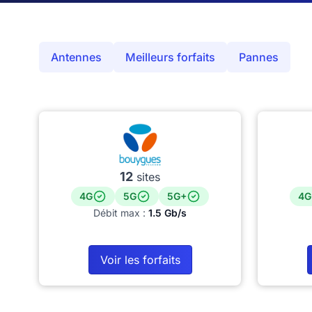
Antennes
Meilleurs forfaits
Pannes
12
sites
4G
5G
5G+
4G
Débit max :
1.5 Gb/s
Voir les forfaits