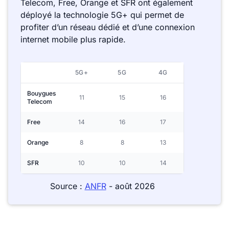
Telecom, Free, Orange et SFR ont également
déployé la technologie 5G+ qui permet de
profiter d’un réseau dédié et d’une connexion
internet mobile plus rapide.
5G+
5G
4G
Bouygues
11
15
16
Telecom
Free
14
16
17
Orange
8
8
13
SFR
10
10
14
Source :
ANFR
- août 2026