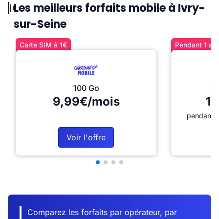
Les meilleurs forfaits mobile à Ivry-
sur-Seine
Carte SIM à 1€
Pendant 1 an 
100 Go
Sé
9,99€/mois
12
pendant 1
Voir l'offre
Comparez les forfaits par opérateur, par