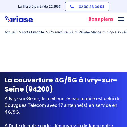
La fibre à partir de 22,99€
02 99 36 30 54
Bons plans
Accueil
Forfait mobile
Couverture 5G
Val-de-Marne
Ivry-sur-Sei
Box internet
Forfaits mobile
Téléphones
Streaming
La couverture 4G/5G à Ivry-sur-
Seine (94200)
À Ivry-sur-Seine, le meilleur réseau mobile est celui de
Bouygues Telecom avec 17 antenne(s) en service en
4G/5G.
À l’aide de notre carte, découvrez la distance entre