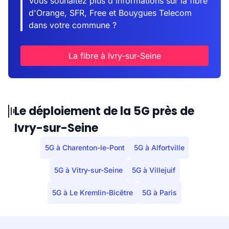
Vous souhaitez plus d'informations sur la fibre
d'Orange, SFR, Free et Bouygues Telecom
dans votre commune ?
La fibre à Ivry-sur-Seine
Le déploiement de la 5G près de
Ivry-sur-Seine
5G à Charenton-le-Pont
5G à Alfortville
5G à Vitry-sur-Seine
5G à Villejuif
5G à Le Kremlin-Bicêtre
5G à Paris