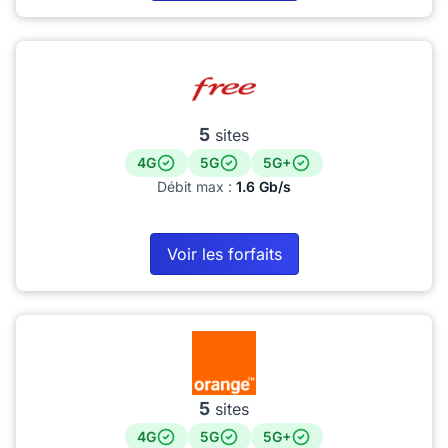
5
sites
4G
5G
5G+
Débit max :
1.6 Gb/s
Voir les forfaits
5
sites
4G
5G
5G+