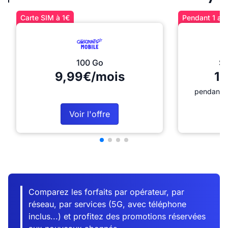
Carte SIM à 1€
Pendant 1 an 
100 Go
Sé
9,99€/mois
12
pendant 1
Voir l'offre
Comparez les forfaits par opérateur, par
réseau, par services (5G, avec téléphone
inclus...) et profitez des promotions réservées