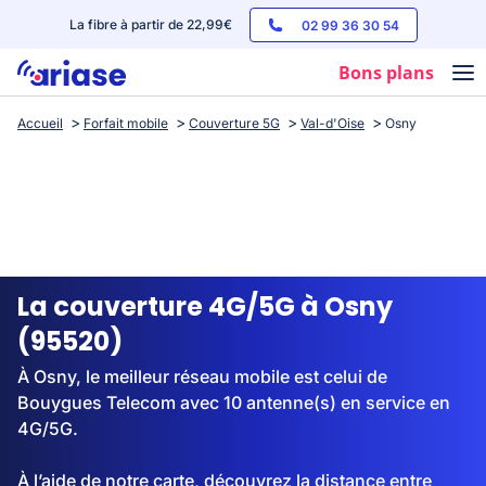
La fibre à partir de 22,99€
02 99 36 30 54
Bons plans
Accueil
Forfait mobile
Couverture 5G
Val-d'Oise
Osny
Box internet
Forfaits mobile
Téléphones
Streaming
La couverture 4G/5G à Osny
(95520)
À Osny, le meilleur réseau mobile est celui de
Bouygues Telecom avec 10 antenne(s) en service en
4G/5G.
À l’aide de notre carte, découvrez la distance entre