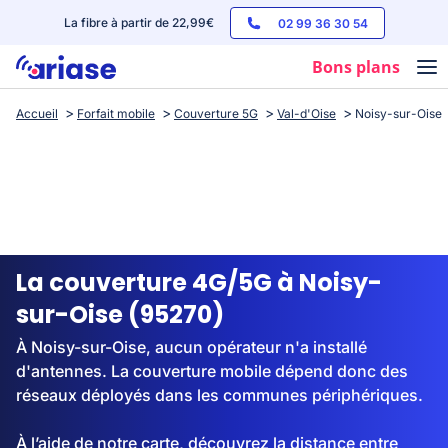
La fibre à partir de 22,99€
02 99 36 30 54
Bons plans
Accueil
Forfait mobile
Couverture 5G
Val-d'Oise
Noisy-sur-Oise
Box internet
Forfaits mobile
Téléphones
Streaming
La couverture 4G/5G à Noisy-
sur-Oise (95270)
À Noisy-sur-Oise, aucun opérateur n'a installé
d'antennes. La couverture mobile dépend donc des
réseaux déployés dans les communes périphériques.
À l’aide de notre carte, découvrez la distance entre