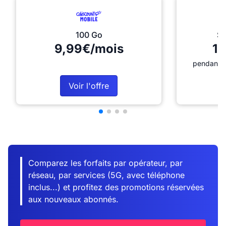
100 Go
Sé
9,99€/mois
12
pendant 1
Voir l'offre
Comparez les forfaits par opérateur, par
réseau, par services (5G, avec téléphone
inclus...) et profitez des promotions réservées
aux nouveaux abonnés.