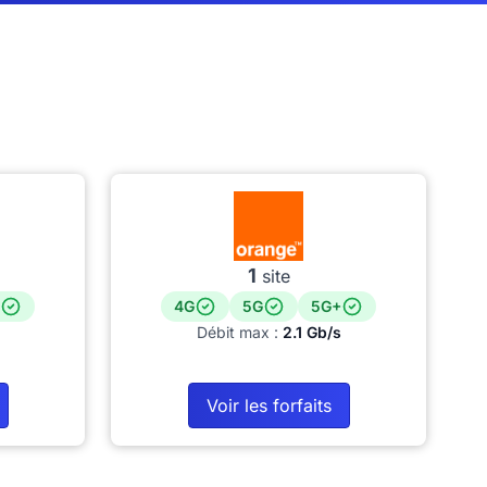
1
site
4G
5G
5G+
Débit max :
2.1 Gb/s
Voir les forfaits