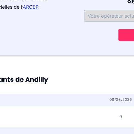
S
elles de l’
ARCEP
.
ants de Andilly
08/08/2026
0