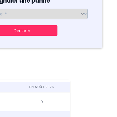
ignaler une panne
Déclarer
EN AOÛT 2026
0