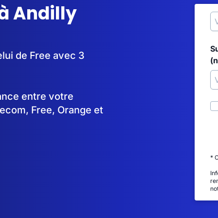
à Andilly
S
elui de Free avec 3
(
tance entre votre
lecom, Free, Orange et
* 
In
re
no