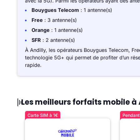
avec la 5G). Parmi les opérateurs ayant des ant
Bouygues Telecom
: 1 antenne(s)
Free
: 3 antenne(s)
Orange
: 1 antenne(s)
SFR
: 2 antenne(s)
À Andilly, les opérateurs Bouygues Telecom, Fre
technologie 5G+ qui permet de profiter d’un rése
rapide.
Les meilleurs forfaits mobile à 
Carte SIM à 1€
Pendant 