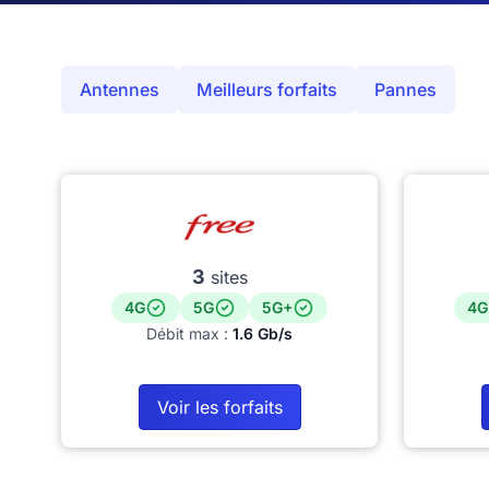
Antennes
Meilleurs forfaits
Pannes
3
sites
4G
5G
5G+
4G
Débit max :
1.6 Gb/s
Voir les forfaits