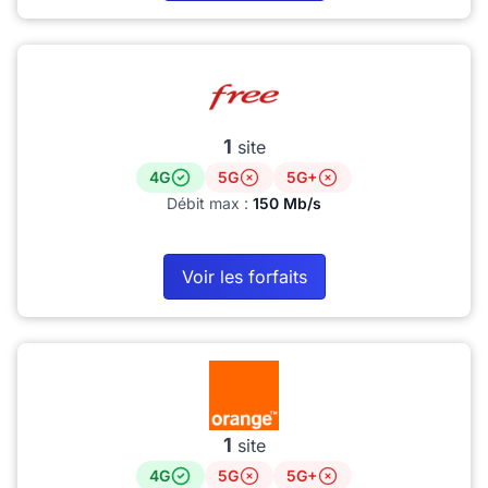
1
site
4G
5G
5G+
Débit max :
150 Mb/s
Voir les forfaits
1
site
4G
5G
5G+