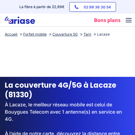
La fibre à partir de 22,99€
02 99 36 30 54
Bons plans
Accueil
Forfait mobile
Couverture 5G
Tarn
Lacaze
Box internet
Forfaits mobile
Téléphones
Streaming
La couverture 4G/5G à Lacaze
(81330)
À Lacaze, le meilleur réseau mobile est celui de
Bouygues Telecom avec 1 antenne(s) en service en
4G.
À l’aide de notre carte, découvrez la distance entre