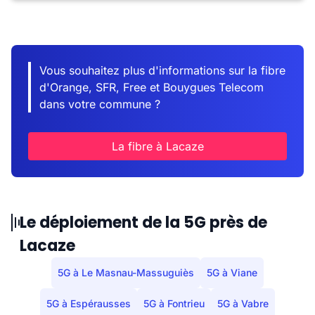
Vous souhaitez plus d'informations sur la fibre
d'Orange, SFR, Free et Bouygues Telecom
dans votre commune ?
La fibre à Lacaze
Le déploiement de la 5G près de
Lacaze
5G à Le Masnau-Massuguiès
5G à Viane
5G à Espérausses
5G à Fontrieu
5G à Vabre