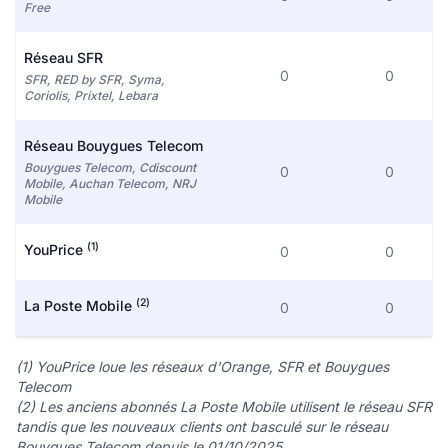
Free
Réseau SFR
0
0
SFR, RED by SFR, Syma,
Coriolis, Prixtel, Lebara
Réseau Bouygues Telecom
Bouygues Telecom, Cdiscount
0
0
Mobile, Auchan Telecom, NRJ
Mobile
(1)
YouPrice
0
0
(2)
La Poste Mobile
0
0
(1) YouPrice loue les réseaux d'Orange, SFR et Bouygues
Telecom
(2) Les anciens abonnés La Poste Mobile utilisent le réseau SFR
tandis que les nouveaux clients ont basculé sur le réseau
Bouygues Telecom depuis le 01/10/2025