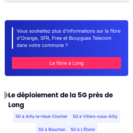
Vous souhaitez plus d'informations sur la fibre
d'Orange, SFR, Free et Bouygues Telecom
dans votre commune ?
La fibre à Long
Le déploiement de la 5G près de
Long
5G à Ailly-le-Haut-Clocher
5G à Villers-sous-Ailly
5G à Bouchon
5G à L'Étoile