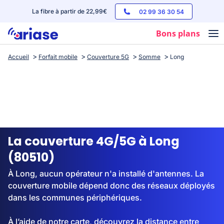
La fibre à partir de 22,99€
02 99 36 30 54
Bons plans
Accueil
Forfait mobile
Couverture 5G
Somme
Long
Box internet
Forfaits mobile
Téléphones
Streaming
La couverture 4G/5G à Long
(80510)
À Long, aucun opérateur n'a installé d'antennes. La
couverture mobile dépend donc des réseaux déployés
dans les communes périphériques.
À l’aide de notre carte, découvrez la distance entre