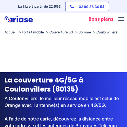
La fibre à partir de 22,99€
02 99 36 30 54
Bons plans
Accueil
Forfait mobile
Couverture 5G
Somme
Coulonvillers
Box internet
Forfaits mobile
Téléphones
Streaming
La couverture 4G/5G à
Coulonvillers (80135)
À Coulonvillers, le meilleur réseau mobile est celui de
Orange avec 1 antenne(s) en service en 4G/5G.
À l’aide de notre carte, découvrez la distance entre
votre adresse et les antennes de Bouygues Telecom,