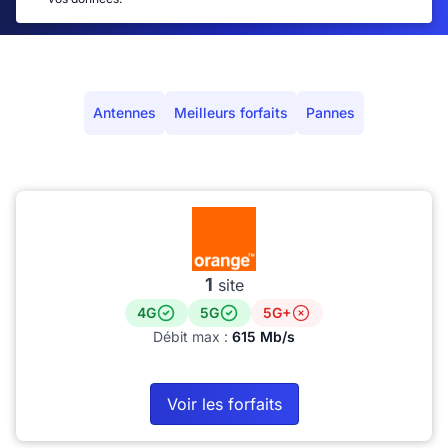
Antennes
Meilleurs forfaits
Pannes
1
site
4G
5G
5G+
Débit max :
615 Mb/s
Voir les forfaits