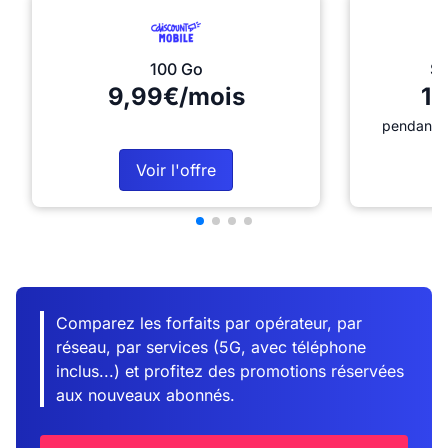
100 Go
Sé
9,99€/mois
12
pendant 1
Voir l'offre
Comparez les forfaits par opérateur, par
réseau, par services (5G, avec téléphone
inclus...) et profitez des promotions réservées
aux nouveaux abonnés.