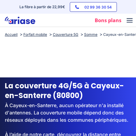
La fibre à partir de 22,99€
02 99 36 30 54
Bons plans
Accueil
Forfait mobile
Couverture 5G
Somme
Cayeux-en-Santer
Box internet
Forfaits mobile
Téléphones
Streaming
La couverture 4G/5G à Cayeux-
en-Santerre (80800)
À Cayeux-en-Santerre, aucun opérateur n'a installé
d'antennes. La couverture mobile dépend donc des
réseaux déployés dans les communes périphériques.
À l’aide de notre carte, découvrez la distance entre