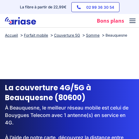
La fibre à partir de 22,99€
02 99 36 30 54
Bons plans
Accueil
Forfait mobile
Couverture 5G
Somme
Beauquesne
Box internet
Forfaits mobile
Téléphones
Streaming
La couverture 4G/5G à
Beauquesne (80600)
À Beauquesne, le meilleur réseau mobile est celui de
Bouygues Telecom avec 1 antenne(s) en service en
4G.
À l’aide de notre carte, découvrez la distance entre