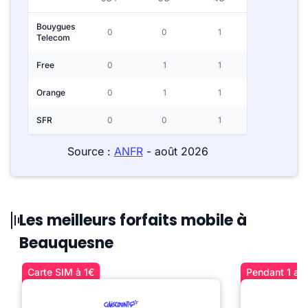
Bouygues
0
0
1
Telecom
Free
0
1
1
Orange
0
1
1
SFR
0
0
1
Source :
ANFR
- août 2026
Les meilleurs forfaits mobile à
Beauquesne
Carte SIM à 1€
Pendant 1 an 