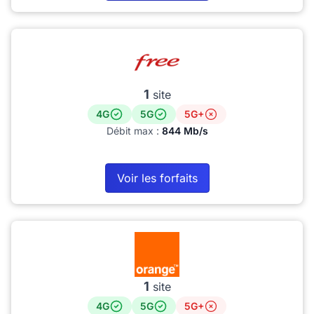
1
site
4G
5G
5G+
Débit max :
844 Mb/s
Voir les forfaits
1
site
4G
5G
5G+