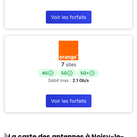
Voir les forfaits
7
sites
4G
5G
5G+
Débit max :
2.1 Gb/s
Voir les forfaits
La carte des antennes à Noisy-le-