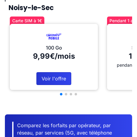
Noisy-le-Sec
Carte SIM à 1€
Pendant 1 an 
100 Go
Sé
9,99€/mois
12
pendant 1
Voir l'offre
Comparez les forfaits par opérateur, par
réseau, par services (5G, avec téléphone