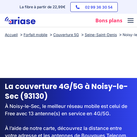
La fibre à partir de 22,99€
02 99 36 30 54
Bons plans
Accueil
Forfait mobile
Couverture 5G
Seine-Saint-Denis
Noisy-l
Box internet
Forfaits mobile
Téléphones
Streaming
La couverture 4G/5G à Noisy-le-
Sec (93130)
À Noisy-le-Sec, le meilleur réseau mobile est celui de
Free avec 13 antenne(s) en service en 4G/5G.
À l’aide de notre carte, découvrez la distance entre
votre adresse et les antennes de Bouygues Telecom,