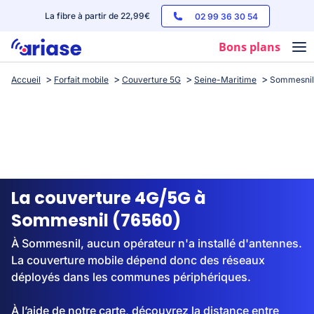
La fibre à partir de 22,99€
02 99 36 30 54
Bons plans
Accueil
Forfait mobile
Couverture 5G
Seine-Maritime
Sommesnil
Box internet
Forfaits mobile
Téléphones
Streaming
La couverture 4G/5G à
Sommesnil (76560)
À Sommesnil, aucun opérateur n'a installé d'antennes.
La couverture mobile dépend donc des réseaux
déployés dans les communes périphériques.
À l’aide de notre carte, découvrez la distance entre