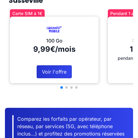
Sasseville
Carte SIM à 1€
Pendant 1 an 
100 Go
Sé
9,99€/mois
12
pendant 1
Voir l'offre
Comparez les forfaits par opérateur, par
réseau, par services (5G, avec téléphone
inclus...) et profitez des promotions réservées