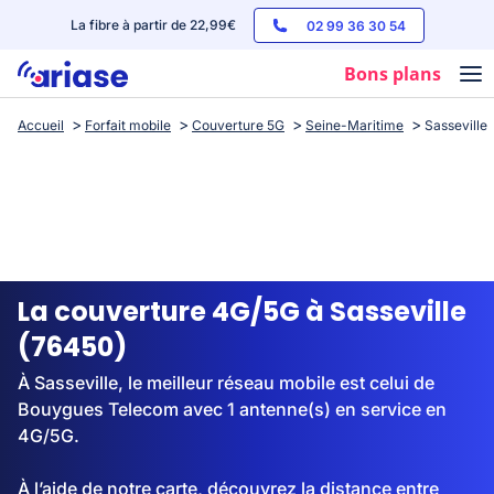
La fibre à partir de 22,99€
02 99 36 30 54
Bons plans
Accueil
Forfait mobile
Couverture 5G
Seine-Maritime
Sasseville
Box internet
Forfaits mobile
Téléphones
Streaming
La couverture 4G/5G à Sasseville
(76450)
À Sasseville, le meilleur réseau mobile est celui de
Bouygues Telecom avec 1 antenne(s) en service en
4G/5G.
À l’aide de notre carte, découvrez la distance entre