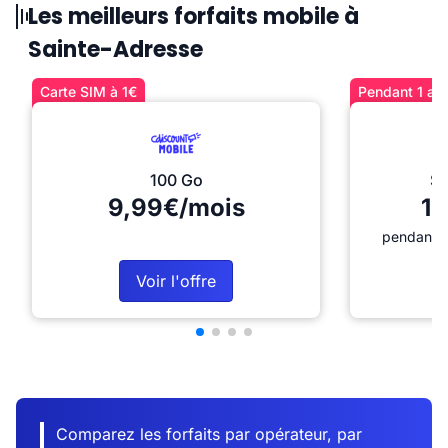
Les meilleurs forfaits mobile à
Sainte-Adresse
Carte SIM à 1€
Pendant 1 an 
100 Go
Sé
9,99€/mois
12
pendant 1
Voir l'offre
Comparez les forfaits par opérateur, par