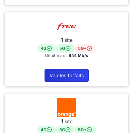
1
site
4G
5G
5G+
Débit max :
844 Mb/s
Voir les forfaits
1
site
4G
5G
5G+