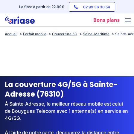
La fibre à partir de 22,99€
02 99 36 30 54
Bons plans
Accueil
Forfait mobile
Couverture 5G
Seine-Maritime
Sainte-Adr
Box internet
Forfaits mobile
Téléphones
Streaming
La couverture 4G/5G à Sainte-
Adresse (76310)
À Sainte-Adresse, le meilleur réseau mobile est celui
de Bouygues Telecom avec 1 antenne(s) en service en
4G/5G.
À l’aide de notre carte, découvrez la distance entre