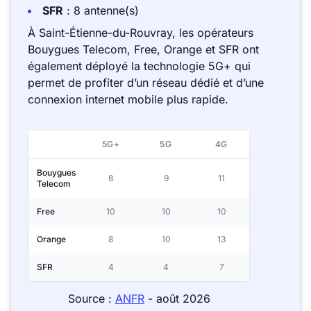
SFR
: 8 antenne(s)
À Saint-Étienne-du-Rouvray, les opérateurs
Bouygues Telecom, Free, Orange et SFR ont
également déployé la technologie 5G+ qui
permet de profiter d’un réseau dédié et d’une
connexion internet mobile plus rapide.
5G+
5G
4G
Bouygues
8
9
11
Telecom
Free
10
10
10
Orange
8
10
13
SFR
4
4
7
Source :
ANFR
- août 2026