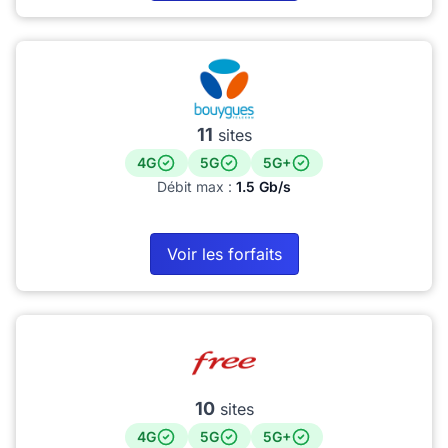
11
sites
4G
5G
5G+
Débit max :
1.5 Gb/s
Voir les forfaits
10
sites
4G
5G
5G+