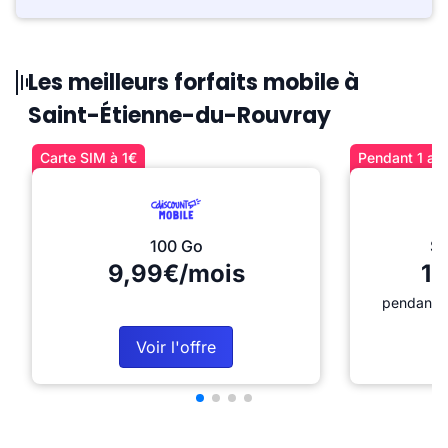
Les meilleurs forfaits mobile à
Saint-Étienne-du-Rouvray
Carte SIM à 1€
Pendant 1 an 
100 Go
Sé
9,99€/mois
12
pendant 1
Voir l'offre