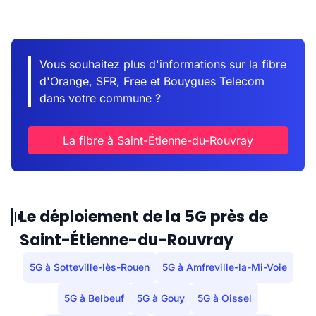
Vous souhaitez plus d'informations sur la fibre
d'Orange, SFR, Free et Bouygues Telecom
dans votre commune ?
La fibre à Saint-Étienne-du-Rouvray
Le déploiement de la 5G près de
Saint-Étienne-du-Rouvray
5G à Sotteville-lès-Rouen
5G à Amfreville-la-Mi-Voie
5G à Belbeuf
5G à Gouy
5G à Oissel