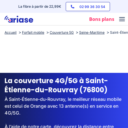
La fibre à partir de 22,99€
02 99 36 30 54
Bons plans
Accueil
Forfait mobile
Couverture 5G
Seine-Maritime
Saint-Étie
Box internet
Forfaits mobile
Téléphones
Streaming
La couverture 4G/5G à Saint-
Étienne-du-Rouvray (76800)
À Saint-Étienne-du-Rouvray, le meilleur réseau mobile
est celui de Orange avec 13 antenne(s) en service en
4G/5G.
À l’aide de notre carte, découvrez la distance entre