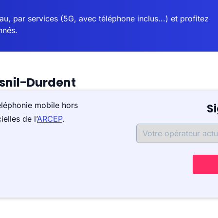
u, par services (5G, avec téléphone inclus...) et profitez
nnés.
snil-Durdent
éléphonie mobile hors
S
elles de l’
ARCEP
.