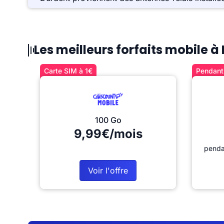
Les meilleurs forfaits mobile 
Carte SIM à 1€
Pendant 
100 Go
9,99€/mois
penda
Voir l'offre