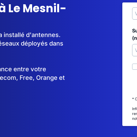
à Le Mesnil-
S
 installé d'antennes.
(
réseaux déployés dans
tance entre votre
lecom, Free, Orange et
* 
In
re
no