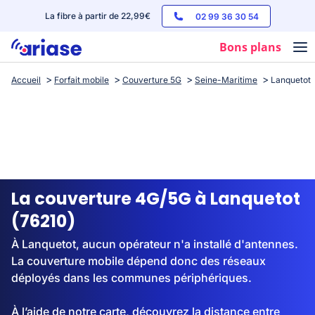
La fibre à partir de 22,99€
02 99 36 30 54
Bons plans
Accueil
Forfait mobile
Couverture 5G
Seine-Maritime
Lanquetot
Box internet
Forfaits mobile
Téléphones
Streaming
La couverture 4G/5G à Lanquetot
(76210)
À Lanquetot, aucun opérateur n'a installé d'antennes.
La couverture mobile dépend donc des réseaux
déployés dans les communes périphériques.
À l’aide de notre carte, découvrez la distance entre