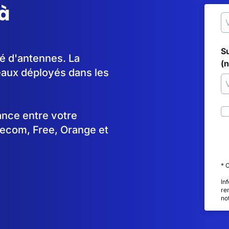
à
S
lé d'antennes. La
(
aux déployés dans les
tance entre votre
lecom, Free, Orange et
* 
In
re
no