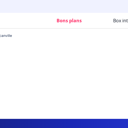
Bons plans
Box in
canville