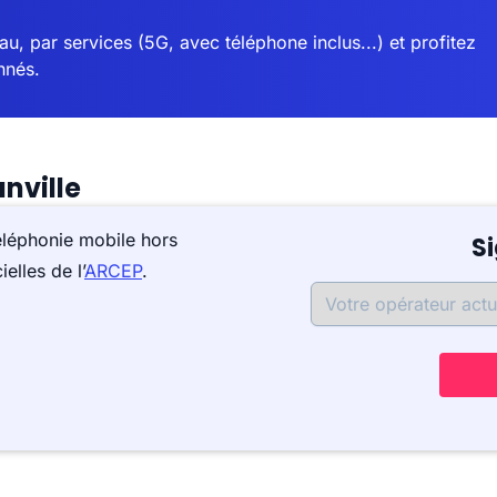
u, par services (5G, avec téléphone inclus...) et profitez
nnés.
nville
éléphonie mobile hors
S
elles de l’
ARCEP
.