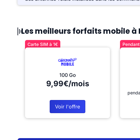
Les meilleurs forfaits mobile à
Carte SIM à 1€
Pendant 
100 Go
9,99€/mois
penda
Voir l'offre