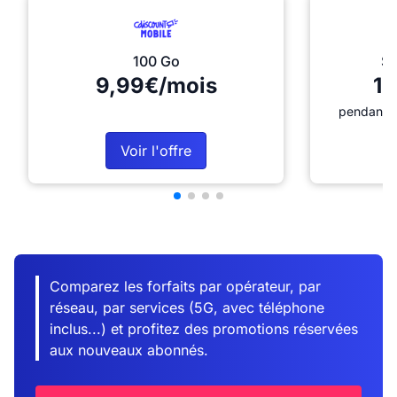
100 Go
Sé
9,99€/mois
12
pendant 1
Voir l'offre
Comparez les forfaits par opérateur, par
réseau, par services (5G, avec téléphone
inclus...) et profitez des promotions réservées
aux nouveaux abonnés.