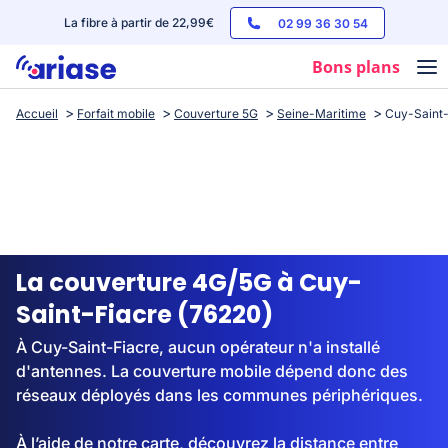
La fibre à partir de 22,99€
02 99 36 30 54
Bons plans
Accueil
Forfait mobile
Couverture 5G
Seine-Maritime
Cuy-Saint-
Box internet
Forfaits mobile
Téléphones
Streaming
La couverture 4G/5G à Cuy-
Saint-Fiacre (76220)
À Cuy-Saint-Fiacre, aucun opérateur n'a installé
d'antennes. La couverture mobile dépend donc des
réseaux déployés dans les communes périphériques.
À l’aide de notre carte, découvrez la distance entre