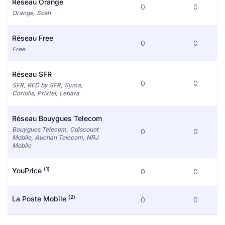
Réseau Orange
0
0
Orange, Sosh
Réseau Free
0
0
Free
Réseau SFR
0
0
SFR, RED by SFR, Syma,
Coriolis, Prixtel, Lebara
Réseau Bouygues Telecom
Bouygues Telecom, Cdiscount
0
0
Mobile, Auchan Telecom, NRJ
Mobile
(1)
YouPrice
0
0
(2)
La Poste Mobile
0
0