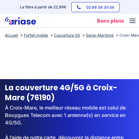
La fibre à partir de 22,99€
02 99 36 30 54
Bons plans
Accueil
Forfait mobile
Couverture 5G
Seine-Maritime
Croix-Mar
Box internet
Forfaits mobile
Téléphones
Streaming
La couverture 4G/5G à Croix-
Mare (76190)
À Croix-Mare, le meilleur réseau mobile est celui de
Bouygues Telecom avec 1 antenne(s) en service en
4G/5G.
À l’aide de notre carte, découvrez la distance entre