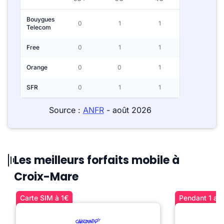
Bouygues
0
1
1
Telecom
Free
0
1
1
Orange
0
0
1
SFR
0
1
1
Source :
ANFR
- août 2026
Les meilleurs forfaits mobile à
Croix-Mare
Carte SIM à 1€
Pendant 1 an 