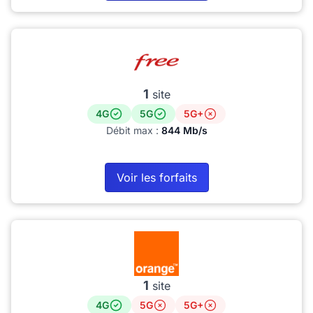
1
site
4G
5G
5G+
Débit max :
844 Mb/s
Voir les forfaits
1
site
4G
5G
5G+