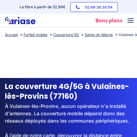
La fibre à partir de 22,99€
02 99 36 30 54
Bons plans
Accueil
Forfait mobile
Couverture 5G
Seine-et-Marne
Vulaines-l
Box internet
Forfaits mobile
Téléphones
Streaming
La couverture 4G/5G à Vulaines-
lès-Provins (77160)
À Vulaines-lès-Provins, aucun opérateur n'a installé
d'antennes. La couverture mobile dépend donc des
réseaux déployés dans les communes périphériques.
À l’aide de notre carte, découvrez la distance entre