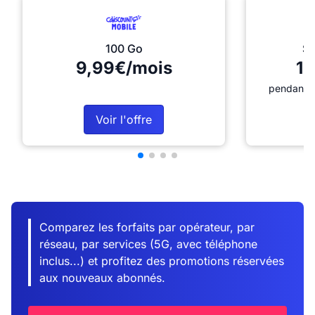
100 Go
Sé
9,99€/mois
12
pendant 1
Voir l'offre
Comparez les forfaits par opérateur, par
réseau, par services (5G, avec téléphone
inclus...) et profitez des promotions réservées
aux nouveaux abonnés.