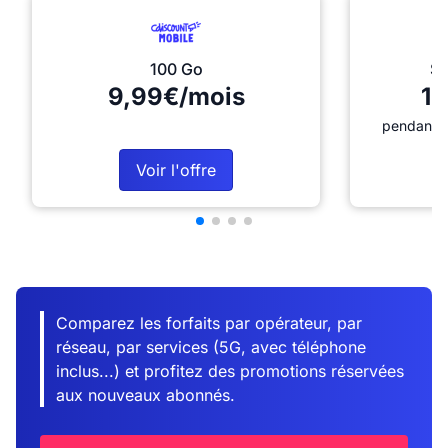
100 Go
Sé
9,99€/mois
12
pendant 1
Voir l'offre
Comparez les forfaits par opérateur, par
réseau, par services (5G, avec téléphone
inclus...) et profitez des promotions réservées
aux nouveaux abonnés.