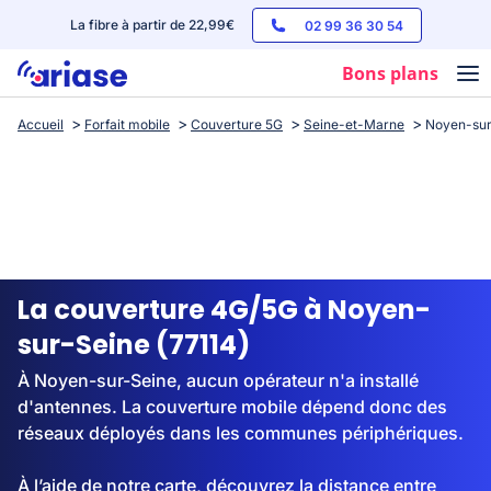
La fibre à partir de 22,99€
02 99 36 30 54
Bons plans
Accueil
Forfait mobile
Couverture 5G
Seine-et-Marne
Noyen-sur
Box internet
Forfaits mobile
Téléphones
Streaming
La couverture 4G/5G à Noyen-
sur-Seine (77114)
À Noyen-sur-Seine, aucun opérateur n'a installé
d'antennes. La couverture mobile dépend donc des
réseaux déployés dans les communes périphériques.
À l’aide de notre carte, découvrez la distance entre