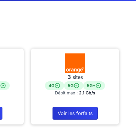
3
sites
4G
5G
5G+
Débit max :
2.1 Gb/s
Voir les forfaits