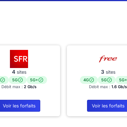
4
3
sites
sites
5G
5G+
4G
5G
5G+
Débit max :
2 Gb/s
Débit max :
1.6 Gb/s
Voir les forfaits
Voir les forfaits