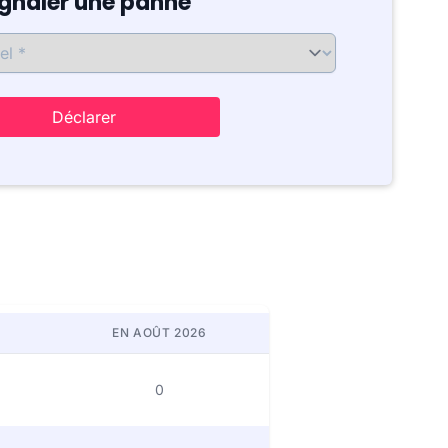
ignaler une panne
Déclarer
EN AOÛT 2026
0