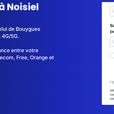
à Noisiel
S
celui de Bouygues
(
n 4G/5G.
tance entre votre
lecom, Free, Orange et
* 
In
re
no