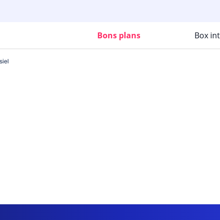
Bons plans
Box in
siel