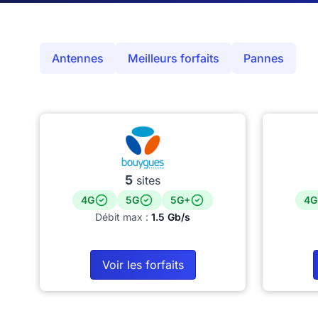
Antennes
Meilleurs forfaits
Pannes
5
sites
4G
5G
5G+
4G
Débit max :
1.5 Gb/s
Voir les forfaits