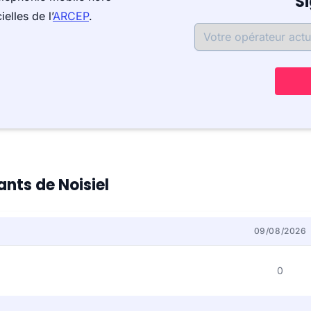
S
elles de l’
ARCEP
.
ants de Noisiel
09/08/2026
0