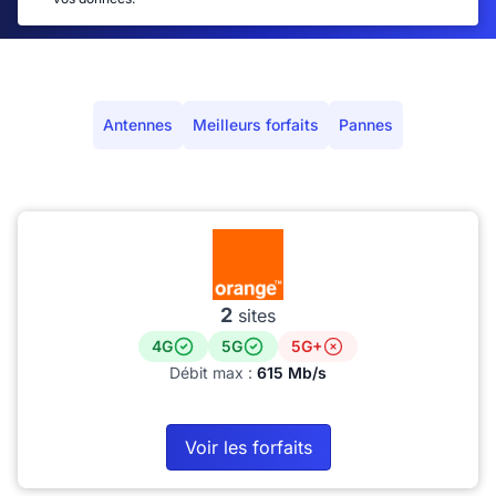
Antennes
Meilleurs forfaits
Pannes
2
sites
4G
5G
5G+
Débit max :
615 Mb/s
Voir les forfaits