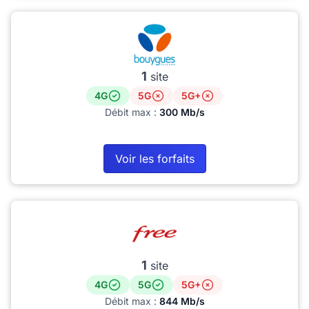
1
site
4G
5G
5G+
Débit max :
300 Mb/s
Voir les forfaits
1
site
4G
5G
5G+
Débit max :
844 Mb/s