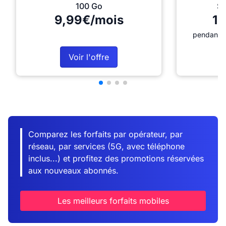
100 Go
Sé
9,99€/mois
12
pendant 1
Voir l'offre
Comparez les forfaits par opérateur, par
réseau, par services (5G, avec téléphone
inclus...) et profitez des promotions réservées
aux nouveaux abonnés.
Les meilleurs forfaits mobiles