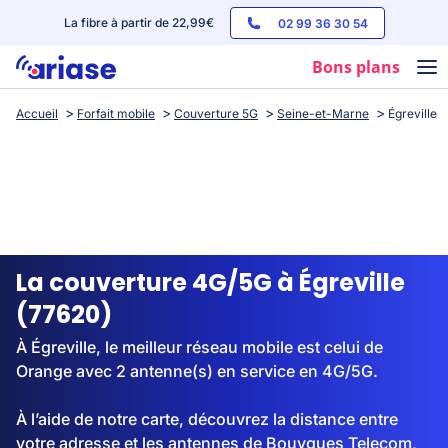
La fibre à partir de 22,99€
02 99 36 30 54
Bons plans
Accueil
Forfait mobile
Couverture 5G
Seine-et-Marne
Égreville
Box internet
Forfaits mobile
Téléphones
Streaming
La couverture 4G/5G à Égreville
(77620)
À Égreville, le meilleur réseau mobile est celui de
Orange avec 2 antenne(s) en service en 4G/5G.
À l’aide de notre carte, découvrez la distance entre
votre adresse et les antennes de Bouygues Telecom,