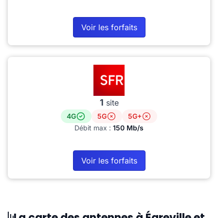
Voir les forfaits
1
site
4G
5G
5G+
Débit max :
150 Mb/s
Voir les forfaits
La carte des antennes à Égreville et