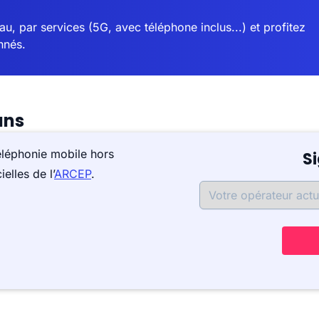
u, par services (5G, avec téléphone inclus...) et profitez
nnés.
ans
éléphonie mobile hors
S
elles de l’
ARCEP
.