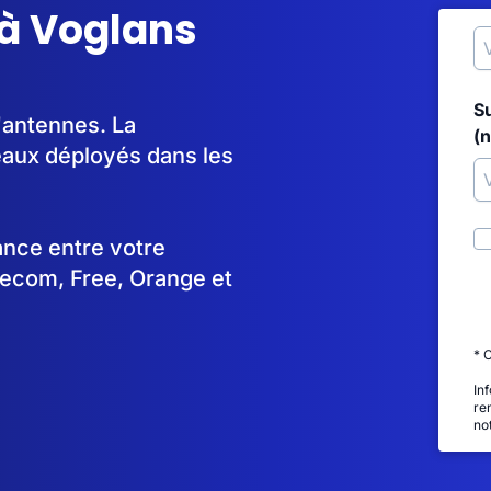
 à Voglans
S
'antennes. La
(
aux déployés dans les
tance entre votre
lecom, Free, Orange et
* 
In
re
no