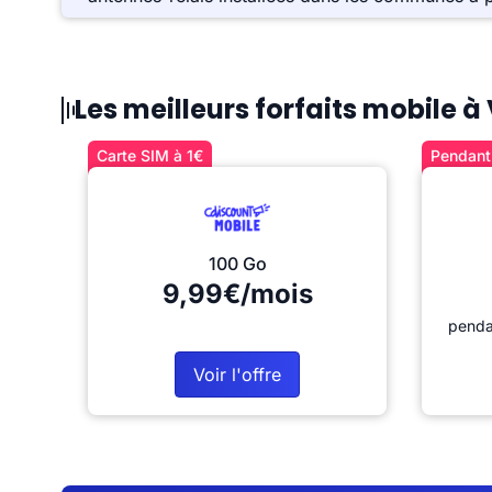
Les meilleurs forfaits mobile 
Carte SIM à 1€
Pendant 
100 Go
9,99€/mois
penda
Voir l'offre