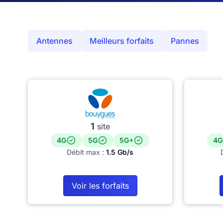
Antennes
Meilleurs forfaits
Pannes
1
site
4G
5G
5G+
4G
Débit max :
1.5 Gb/s
Voir les forfaits