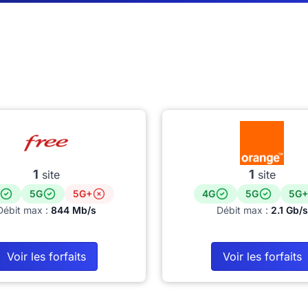
1
1
site
site
5G
5G+
4G
5G
5G+
Débit max :
844 Mb/s
Débit max :
2.1 Gb/s
Voir les forfaits
Voir les forfaits