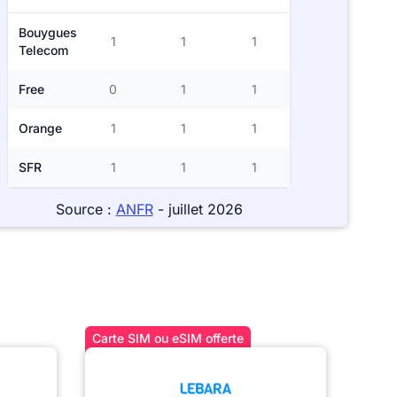
Bouygues
1
1
1
Telecom
Free
0
1
1
Orange
1
1
1
SFR
1
1
1
Source :
ANFR
- juillet 2026
Carte SIM ou eSIM offerte