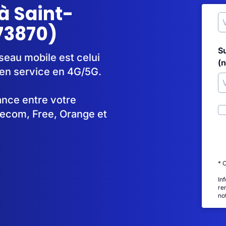
à Saint-
73870)
S
seau mobile est celui
(
en service en 4G/5G.
tance entre votre
lecom, Free, Orange et
* 
In
re
no