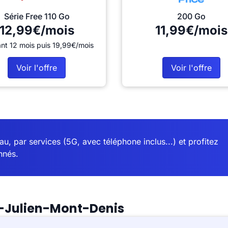
Série Free 110 Go
200 Go
12,99€/mois
11,99€/mois
nt 12 mois puis 19,99€/mois
Voir l'offre
Voir l'offre
u, par services (5G, avec téléphone inclus...) et profitez
nnés.
t-Julien-Mont-Denis