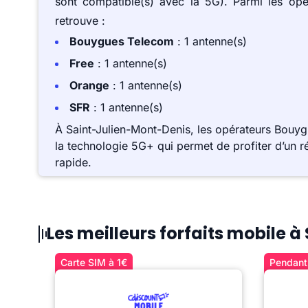
sont compatible(s) avec la 5G). Parmi les op
retrouve :
Bouygues Telecom
: 1 antenne(s)
Free
: 1 antenne(s)
Orange
: 1 antenne(s)
SFR
: 1 antenne(s)
À Saint-Julien-Mont-Denis, les opérateurs Bouy
la technologie 5G+ qui permet de profiter d’un r
rapide.
Les meilleurs forfaits mobile 
Carte SIM à 1€
Pendant 