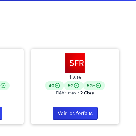
1
site
4G
5G
5G+
Débit max :
2 Gb/s
Voir les forfaits