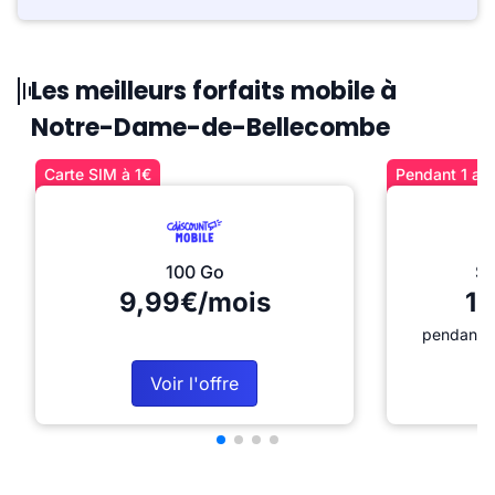
Les meilleurs forfaits mobile à
Notre-Dame-de-Bellecombe
Carte SIM à 1€
Pendant 1 an 
100 Go
Sé
9,99€/mois
12
pendant 1
Voir l'offre