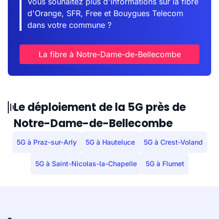
Vous souhaitez plus d'informations sur la fibre
d'Orange, SFR, Free et Bouygues Telecom
dans votre commune ?
La fibre à Notre-Dame-de-Bellecombe
Le déploiement de la 5G près de
Notre-Dame-de-Bellecombe
5G à Praz-sur-Arly
5G à Hauteluce
5G à Crest-Voland
5G à Saint-Nicolas-la-Chapelle
5G à Flumet