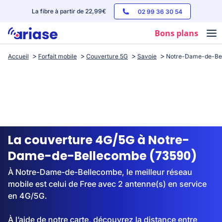
La fibre à partir de 22,99€
02 99 36 30 54
Bons plans
Accueil
Forfait mobile
Couverture 5G
Savoie
Notre-Dame-de-Be
Box internet
Forfaits mobile
Téléphones
Streaming
La couverture 4G/5G à Notre-
Dame-de-Bellecombe (73590)
À Notre-Dame-de-Bellecombe, le meilleur réseau
mobile est celui de Free avec 2 antenne(s) en service
en 4G/5G.
À l’aide de notre carte, découvrez la distance entre