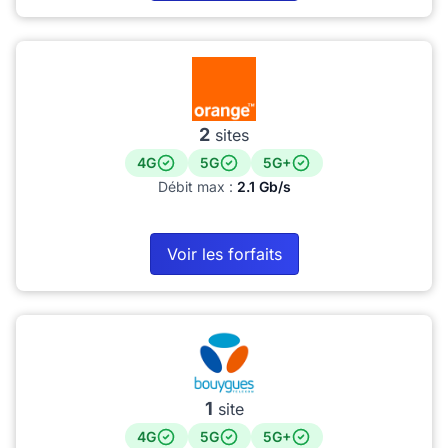
2
sites
4G
5G
5G+
Débit max :
2.1 Gb/s
Voir les forfaits
1
site
4G
5G
5G+