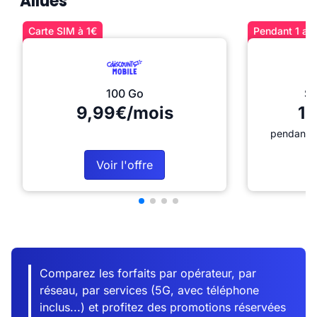
Allues
Carte SIM à 1€
Pendant 1 an 
100 Go
Sé
9,99€/mois
12
pendant 1
Voir l'offre
Comparez les forfaits par opérateur, par
réseau, par services (5G, avec téléphone
inclus...) et profitez des promotions réservées