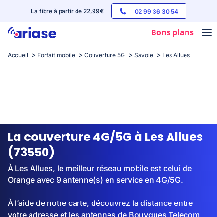
La fibre à partir de 22,99€
02 99 36 30 54
Bons plans
Accueil
Forfait mobile
Couverture 5G
Savoie
Les Allues
Box internet
Forfaits mobile
Téléphones
Streaming
La couverture 4G/5G à Les Allues
(73550)
À Les Allues, le meilleur réseau mobile est celui de
Orange avec 9 antenne(s) en service en 4G/5G.
À l’aide de notre carte, découvrez la distance entre
votre adresse et les antennes de Bouygues Telecom,