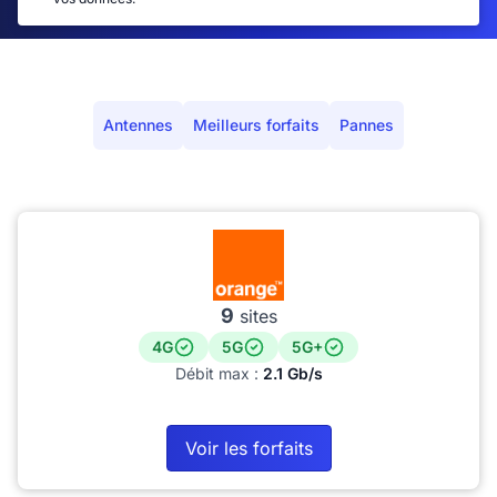
Antennes
Meilleurs forfaits
Pannes
9
sites
4G
5G
5G+
Débit max :
2.1 Gb/s
Voir les forfaits