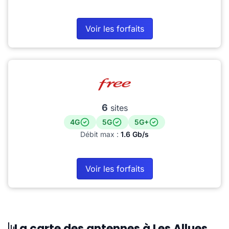
Voir les forfaits
6
sites
4G
5G
5G+
Débit max :
1.6 Gb/s
Voir les forfaits
La carte des antennes à Les Allues