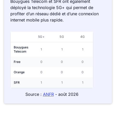
Bouygues Telecom et SFR ont également
déployé la technologie 5G+ qui permet de
profiter d’un réseau dédié et d’une connexion
internet mobile plus rapide.
5G+
5G
4G
Bouygues
1
1
1
Telecom
Free
0
0
0
Orange
0
0
0
SFR
1
1
1
Source :
ANFR
- août 2026