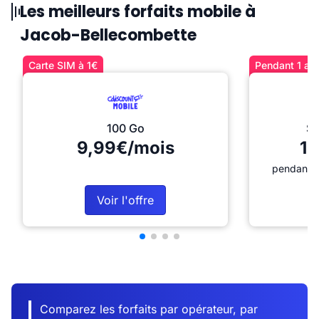
Les meilleurs forfaits mobile à
Jacob-Bellecombette
Carte SIM à 1€
Pendant 1 an 
100 Go
Sé
9,99€/mois
12
pendant 1
Voir l'offre
Comparez les forfaits par opérateur, par