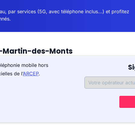
u, par services (5G, avec téléphone inclus...) et profitez
nnés.
t-Martin-des-Monts
éléphonie mobile hors
S
elles de l’
ARCEP
.