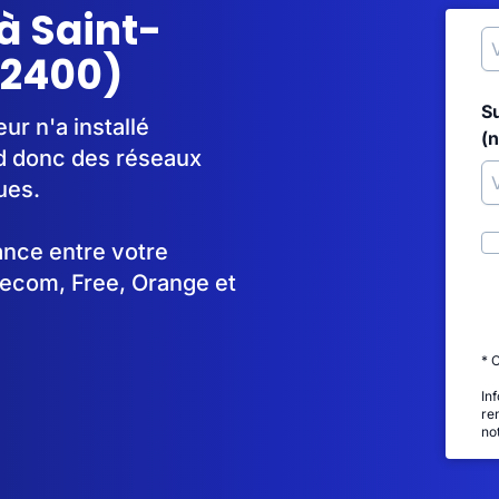
à Saint-
72400)
S
r n'a installé
(
d donc des réseaux
ues.
tance entre votre
lecom, Free, Orange et
* 
In
re
no