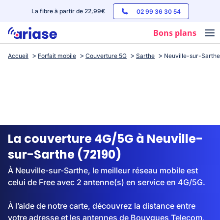
La fibre à partir de 22,99€
02 99 36 30 54
Bons plans
Accueil
Forfait mobile
Couverture 5G
Sarthe
Neuville-sur-Sarthe
Box internet
Forfaits mobile
Téléphones
Streaming
La couverture 4G/5G à Neuville-
sur-Sarthe (72190)
À Neuville-sur-Sarthe, le meilleur réseau mobile est
celui de Free avec 2 antenne(s) en service en 4G/5G.
À l’aide de notre carte, découvrez la distance entre
votre adresse et les antennes de Bouygues Telecom,