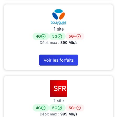
1
site
4G
5G
5G+
Débit max :
890 Mb/s
Voir les forfaits
1
site
4G
5G
5G+
Débit max :
995 Mb/s