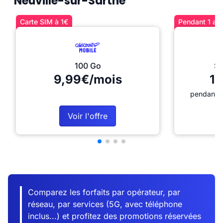
Neuville-sur-Sarthe
Carte SIM à 1€
Pendant 1 an 
100 Go
Sé
9,99€/mois
12
pendant 1
Voir l'offre
Comparez les forfaits par opérateur, par
réseau, par services (5G, avec téléphone
inclus...) et profitez des promotions réservées