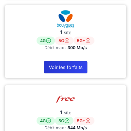
1
site
4G
5G
5G+
Débit max :
300 Mb/s
Voir les forfaits
1
site
4G
5G
5G+
Débit max :
844 Mb/s