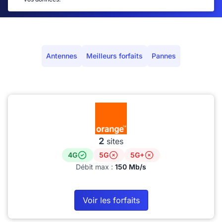
Antennes
Meilleurs forfaits
Pannes
2
sites
4G
5G
5G+
Débit max :
150 Mb/s
Voir les forfaits