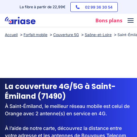
La fibre à partir de 22,99€
02 99 36 30 54
Bons plans
Accueil
Forfait mobile
Couverture 5G
Saône-et-Loire
Saint-Émil
Box internet
Forfaits mobile
Téléphones
Streaming
La couverture 4G/5G à Saint-
Émiland (71490)
À Saint-Émiland, le meilleur réseau mobile est celui de
Orange avec 2 antenne(s) en service en 4G.
À l’aide de notre carte, découvrez la distance entre
votre adresse et les antennes de Bouygues Telecom,