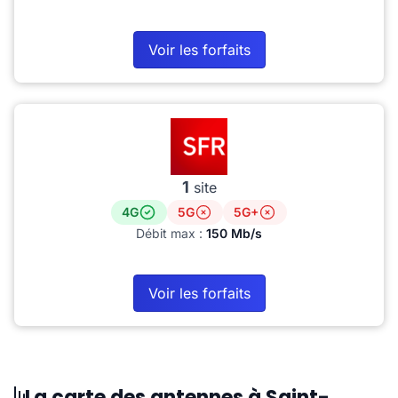
Voir les forfaits
1
site
4G
5G
5G+
Débit max :
150 Mb/s
Voir les forfaits
La carte des antennes à Saint-