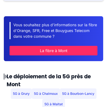
Vous souhaitez plus d'informations sur la fibre
d'Orange, SFR, Free et Bouygues Telecom
dans votre commune ?
La fibre à Mont
Le déploiement de la 5G près de
Mont
5G à Grury
5G à Chalmoux
5G à Bourbon-Lancy
5G à Maltat