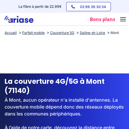
La fibre à partir de 22,99€
02 99 36 30 54
Bons plans
Accueil
Forfait mobile
Couverture 5G
Saône-et-Loire
Mont
Box internet
Forfaits mobile
Téléphones
Streaming
La couverture 4G/5G à Mont
(71140)
À Mont, aucun opérateur n'a installé d'antennes. La
couverture mobile dépend donc des réseaux déployés
dans les communes périphériques.
À l’aide de notre carte, découvrez la distance entre