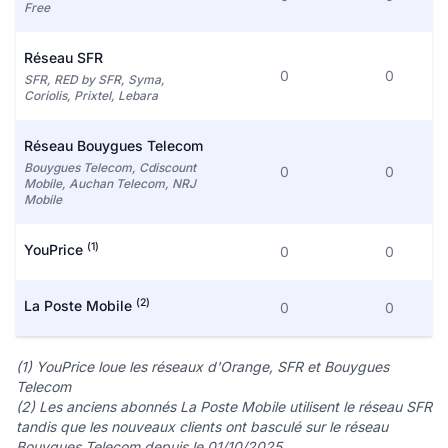
Free
Réseau SFR
0
0
SFR, RED by SFR, Syma,
Coriolis, Prixtel, Lebara
Réseau Bouygues Telecom
Bouygues Telecom, Cdiscount
0
0
Mobile, Auchan Telecom, NRJ
Mobile
(1)
YouPrice
0
0
(2)
La Poste Mobile
0
0
(1) YouPrice loue les réseaux d'Orange, SFR et Bouygues
Telecom
(2) Les anciens abonnés La Poste Mobile utilisent le réseau SFR
tandis que les nouveaux clients ont basculé sur le réseau
Bouygues Telecom depuis le 01/10/2025