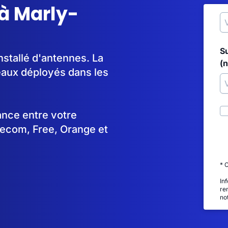
à Marly-
S
nstallé d'antennes. La
(
aux déployés dans les
tance entre votre
lecom, Free, Orange et
* 
In
re
no