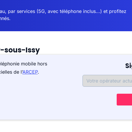
u, par services (5G, avec téléphone inclus...) et profitez
nnés.
y-sous-Issy
éléphonie mobile hors
S
elles de l’
ARCEP
.