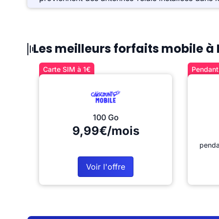
Les meilleurs forfaits mobile 
Carte SIM à 1€
Pendant 
100 Go
9,99€/mois
penda
Voir l'offre