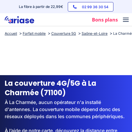
La fibre à partir de 22,99€
02 99 36 30 54
Bons plans
Accueil
Forfait mobile
Couverture 5G
Saône-et-Loire
La Charmé
Box internet
Forfaits mobile
Téléphones
Streaming
La couverture 4G/5G à La
Charmée (71100)
À La Charmée, aucun opérateur n'a installé
d'antennes. La couverture mobile dépend donc des
réseaux déployés dans les communes périphériques.
À l’aide de notre carte, découvrez la distance entre