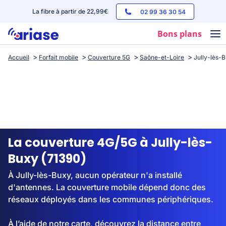
La fibre à partir de 22,99€
02 99 36 30 54
Bons plans
Accueil
Forfait mobile
Couverture 5G
Saône-et-Loire
Jully-lès-
Box internet
Forfaits mobile
Téléphones
Streaming
La couverture 4G/5G à Jully-lès-
Buxy (71390)
À Jully-lès-Buxy, aucun opérateur n'a installé
d'antennes. La couverture mobile dépend donc des
réseaux déployés dans les communes périphériques.
À l’aide de notre carte, découvrez la distance entre