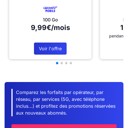
100 Go
Sé
9,99€/mois
12
pendant 1
Voir l'offre
Comparez les forfaits par opérateur, par
réseau, par services (5G, avec téléphone
inclus...) et profitez des promotions réservées
aux nouveaux abonnés.