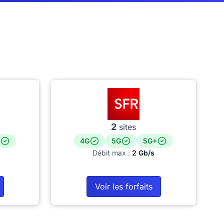
2
sites
4G
5G
5G+
Débit max :
2 Gb/s
Voir les forfaits