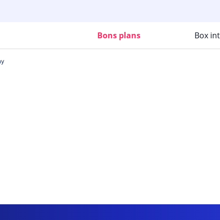
Bons plans
Box in
ny