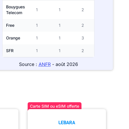
Bouygues
1
1
2
Telecom
Free
1
1
2
Orange
1
1
3
SFR
1
1
2
Source :
ANFR
- août 2026
Carte SIM ou eSIM offerte