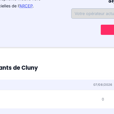
S
elles de l’
ARCEP
.
tants de Cluny
07/08/2026
0