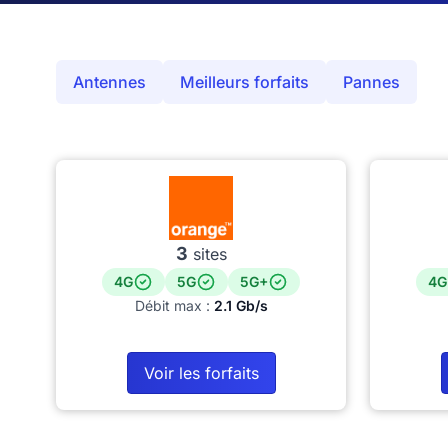
Antennes
Meilleurs forfaits
Pannes
3
sites
4G
5G
5G+
4G
Débit max :
2.1 Gb/s
Voir les forfaits