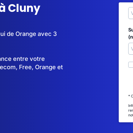
à Cluny
S
elui de Orange avec 3
(
tance entre votre
lecom, Free, Orange et
* 
In
re
no