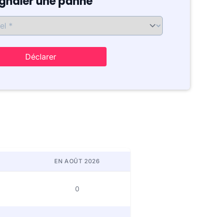
ignaler une panne
Déclarer
EN AOÛT 2026
0