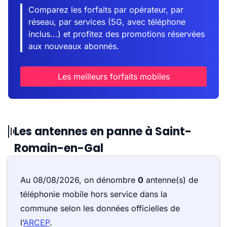
Comparez les forfaits par opérateur, par
réseau, par services (5G, avec téléphone
inclus...) et profitez des promotions réservées
aux nouveaux abonnés.
Les meilleurs forfaits mobiles
Les antennes en panne à Saint-
Romain-en-Gal
Au 08/08/2026, on dénombre
0
antenne(s) de
téléphonie mobile hors service dans la
commune selon les données officielles de
l’
ARCEP
.