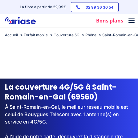
La fibre à partir de 22,99€
02 99 36 30 54
Bons plans
Accueil
Forfait mobile
Couverture 5G
Rhône
Saint-Romain-en-G
Box internet
Forfaits mobile
Téléphones
Streaming
La couverture 4G/5G à Saint-
Romain-en-Gal (69560)
À Saint-Romain-en-Gal, le meilleur réseau mobile est
celui de Bouygues Telecom avec 1 antenne(s) en
service en 4G/5G.
À l’aide de notre carte, découvrez la distance entre