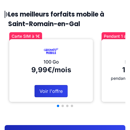
Les meilleurs forfaits mobile à
Saint-Romain-en-Gal
Carte SIM à 1€
Pendant 1 an 
100 Go
Sé
9,99€/mois
12
pendant 1
Voir l'offre